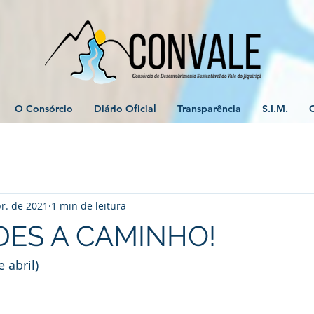
O Consórcio
Diário Oficial
Transparência
S.I.M.
r. de 2021
1 min de leitura
ES A CAMINHO!
 abril)