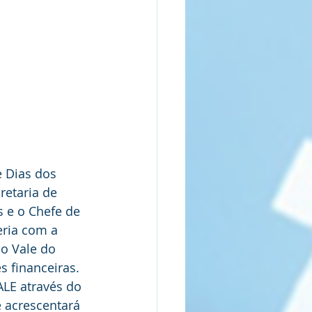
e Dias dos 
etaria de 
 e o Chefe de 
eria com a 
do Vale do 
s financeiras. 
LE através do 
 acrescentará 