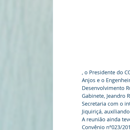
, o Presidente do C
Anjos e o Engenhei
Desenvolvimento Ru
Gabinete, Jeandro R
Secretaria com o int
Jiquiriçá, auxiliand
A reunião ainda te
Convênio nº023/201