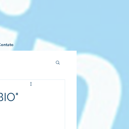
Contato
IO"