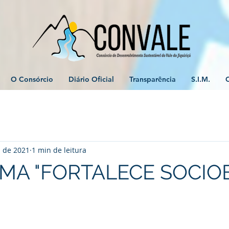
O Consórcio
Diário Oficial
Transparência
S.I.M.
. de 2021
1 min de leitura
A "FORTALECE SOCIOB